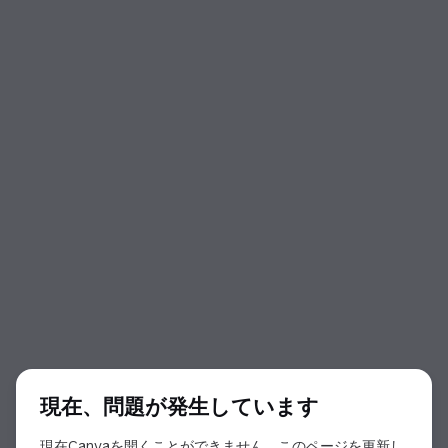
ダイアログの開始
現在、問題が発生しています
現在Canvaを開くことができません。このページを更新し